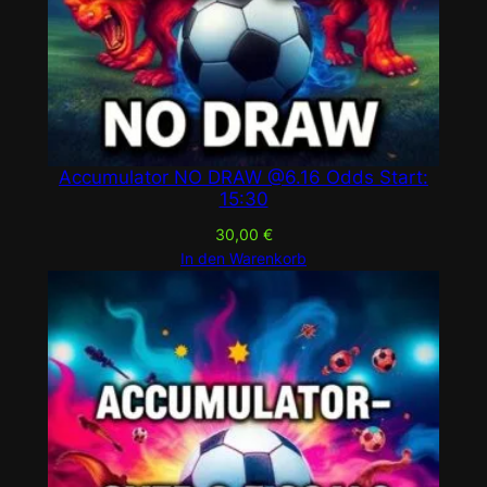
Accumulator NO DRAW @6.16 Odds Start:
15:30
30,00
€
In den Warenkorb