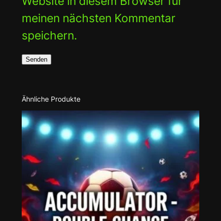
Website in diesem Browser für
meinen nächsten Kommentar
speichern.
Ähnliche Produkte