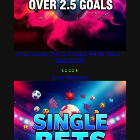
Accumulator Over 2.5 Goals @4.80 Odds –
Start 20:00
60,00
€
In den Warenkorb