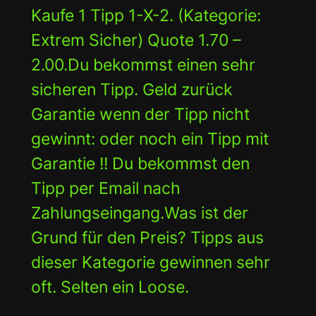
Kaufe 1 Tipp 1-X-2. (Kategorie:
Extrem Sicher) Quote 1.70 –
2.00.Du bekommst einen sehr
sicheren Tipp. Geld zurück
Garantie wenn der Tipp nicht
gewinnt: oder noch ein Tipp mit
Garantie !! Du bekommst den
Tipp per Email nach
Zahlungseingang.Was ist der
Grund für den Preis? Tipps aus
dieser Kategorie gewinnen sehr
oft. Selten ein Loose.