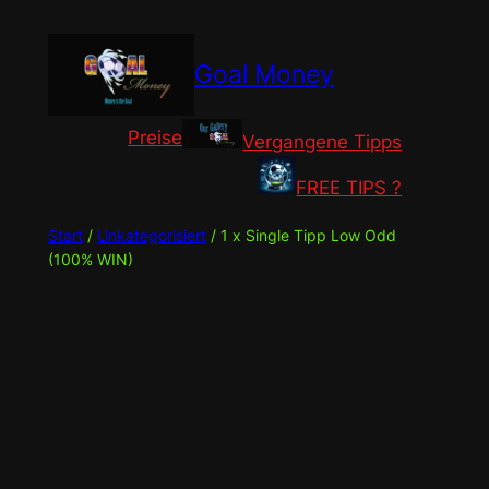
Goal Money
Preise
Vergangene Tipps
FREE TIPS ?
Start
/
Unkategorisiert
/ 1 x Single Tipp Low Odd
(100% WIN)